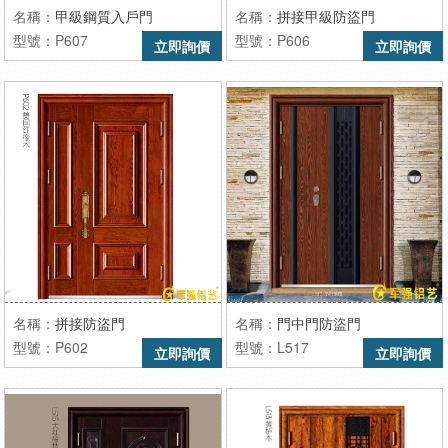
名稱：
甲級鋼質入戶門
名稱：
拼接甲級防盜門
型號：P607
型號：P606
立即詢價
立即詢價
名稱：
拼接防盜門
名稱：
門中門防盜門
型號：P602
型號：L517
立即詢價
立即詢價