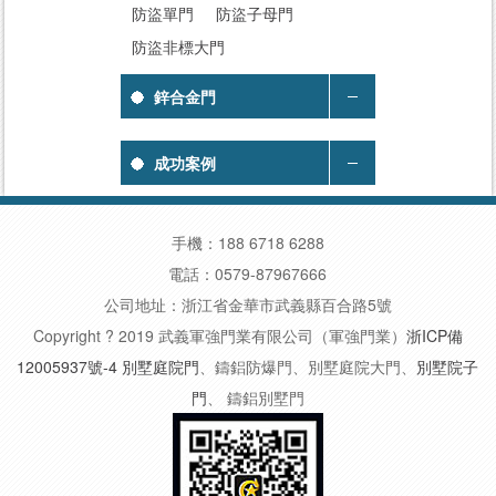
防盜單門
防盜子母門
防盜非標大門
鋅合金門
成功案例
手機：188 6718 6288
電話：0579-87967666
公司地址：浙江省金華市武義縣百合路5號
Copyright ? 2019 武義軍強門業有限公司（軍強門業）
浙ICP備
12005937號-4
別墅庭院門
、鑄鋁防爆門、別墅庭院大門、
別墅院子
門
、 鑄鋁別墅門