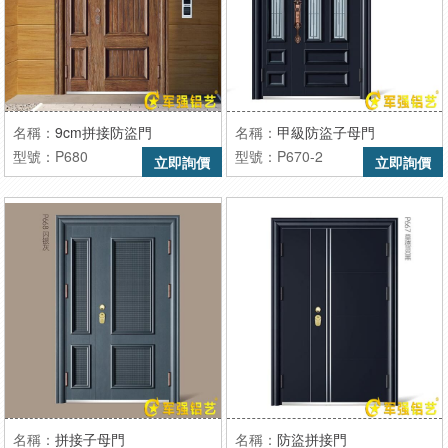
名稱：
9cm拼接防盜門
名稱：
甲級防盜子母門
型號：P680
型號：P670-2
立即詢價
立即詢價
名稱：
拼接子母門
名稱：
防盜拼接門