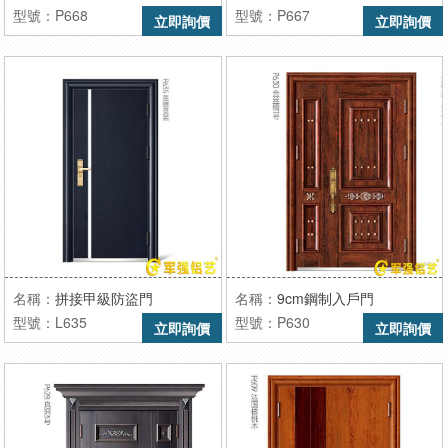
型號：P668
型號：P667
立即詢價
立即詢價
名稱：
拼接甲級防盜門
名稱：
9cm鋼制入戶門
型號：L635
型號：P630
立即詢價
立即詢價