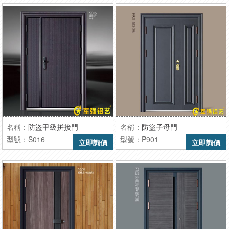
名稱：
防盜甲級拼接門
名稱：
防盜子母門
型號：S016
型號：P901
立即詢價
立即詢價