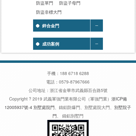
防盜單門
防盜子母門
防盜非標大門
鋅合金門
成功案例
手機：188 6718 6288
電話：0579-87967666
公司地址：浙江省金華市武義縣百合路5號
Copyright ? 2019 武義軍強門業有限公司（軍強門業）
浙ICP備
12005937號-4
別墅庭院門
、鑄鋁防爆門、別墅庭院大門、
別墅院子
門
、 鑄鋁別墅門