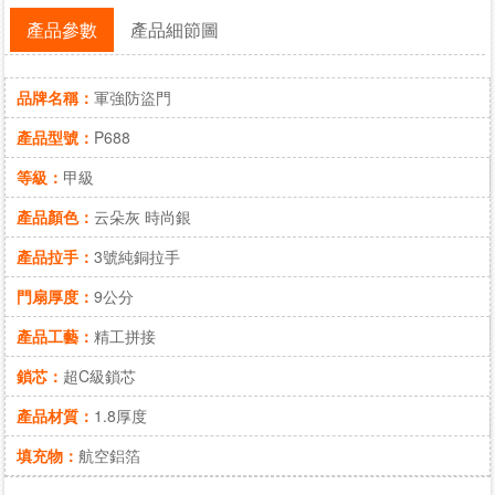
產品參數
產品細節圖
品牌名稱：
軍強防盜門
產品型號：
P688
等級：
甲級
產品顏色：
云朵灰 時尚銀
產品拉手：
3號純銅拉手
門扇厚度：
9公分
產品工藝：
精工拼接
鎖芯：
超C級鎖芯
產品材質：
1.8厚度
填充物：
航空鋁箔