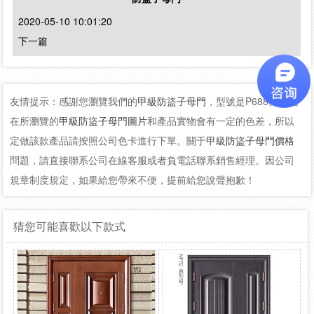
2020-05-10 10:01:20
下一篇
友情提示：感謝您瀏覽我們的
甲級防盜子母門
，型號是P688。您現
在所瀏覽的
甲級防盜子母門圖片
和產品實物會有一定的色差，所以
定做該款產品請按照公司色卡進行下單。關于
甲級防盜子母門價格
問題，請直接聯系公司在線客服或者負電話聯系銷售經理。因公司
規章制度規定，如果給您帶來不便，提前給您說聲抱歉！
猜您可能喜歡以下款式