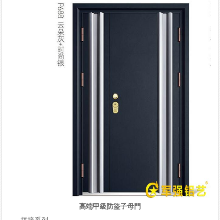
高端甲級防盜子母門
拼接系列