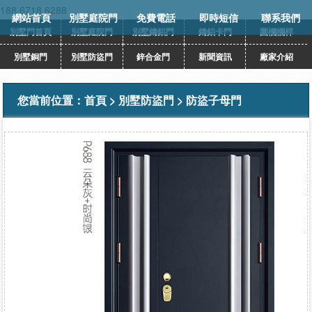
188 6718 6288
網站首頁
別墅庭院門
免費電話
即時短信
聯系我們
別墅門首頁
別墅庭院門
別墅鑄鋁門
鑄鋁卡門
圍欄欄桿
別墅銅門
別墅防盜門
鋅合金門
新聞資訊
廠家介紹
您當前位置：
首頁
>
別墅防盜門
>
防盜子母門