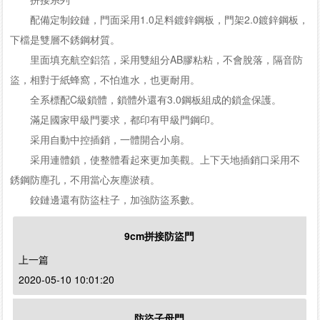
配備定制鉸鏈，門面采用1.0足料鍍鋅鋼板，門架2.0鍍鋅鋼板，
下檔是雙層不銹鋼材質。
里面填充航空鋁箔，采用雙組分AB膠粘粘，不會脫落，隔音防
盜，相對于紙蜂窩，不怕進水，也更耐用。
全系標配C級鎖體，鎖體外還有3.0鋼板組成的鎖盒保護。
滿足國家甲級門要求，都印有甲級門鋼印。
采用自動中控插銷，一體開合小扇。
采用連體鎖，使整體看起來更加美觀。上下天地插銷口采用不
銹鋼防塵孔，不用當心灰塵淤積。
鉸鏈邊還有防盜柱子，加強防盜系數。
9cm拼接防盜門
上一篇
2020-05-10 10:01:20
防盜子母門