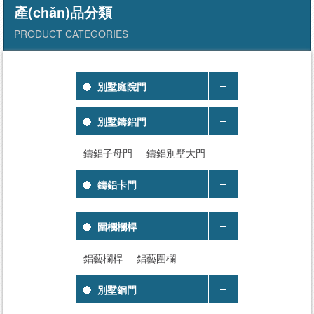
產(chǎn)品分類
PRODUCT CATEGORIES
別墅庭院門
別墅鑄鋁門
鑄鋁子母門
鑄鋁別墅大門
鑄鋁卡門
圍欄欄桿
鋁藝欄桿
鋁藝圍欄
別墅銅門