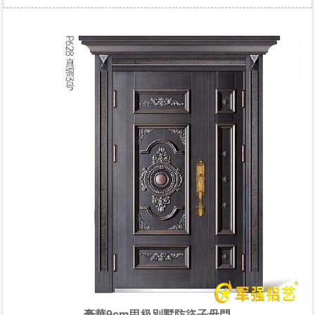
豪華9cm甲級別墅防盜子母門