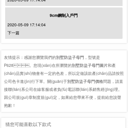
9cm鋼制入戶門
2020-05-09 17:14:04
下一篇
友情提示：感謝您瀏覽我們的
別墅防盜子母門
，型號是
P628。您現(xiàn)在所瀏覽的
別墅防盜子母門圖片
和產
(chǎn)品實(shí)物會有一定的色差，所以定做該款產(chǎn)品請按照
公司色卡進(jìn)行下單。關(guān)于
別墅防盜子母門價格
問題，請直
接聯(lián)系公司在線客服或者負(fù)電話聯(lián)系銷售經(jīng)理。
因公司規(guī)章制度規(guī)定，如果給您帶來不便，提前給您說聲
抱歉！
猜您可能喜歡以下款式