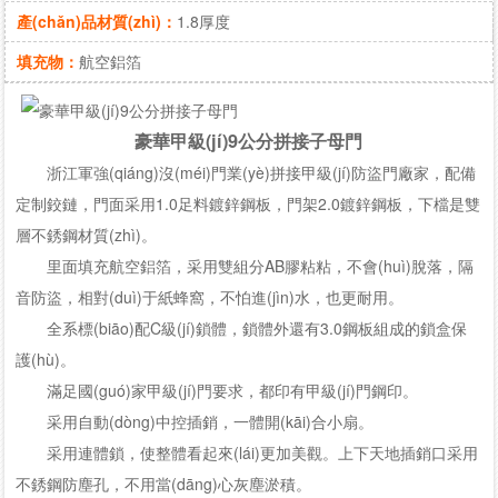
產(chǎn)品材質(zhì)：
1.8厚度
填充物：
航空鋁箔
豪華甲級(jí)9公分拼接子母門
浙江軍強(qiáng)沒(méi)門業(yè)拼接甲級(jí)防盜門廠家，配備
定制鉸鏈，門面采用1.0足料鍍鋅鋼板，門架2.0鍍鋅鋼板，下檔是雙
層不銹鋼材質(zhì)。
里面填充航空鋁箔，采用雙組分AB膠粘粘，不會(huì)脫落，隔
音防盜，相對(duì)于紙蜂窩，不怕進(jìn)水，也更耐用。
全系標(biāo)配C級(jí)鎖體，鎖體外還有3.0鋼板組成的鎖盒保
護(hù)。
滿足國(guó)家甲級(jí)門要求，都印有甲級(jí)門鋼印。
采用自動(dòng)中控插銷，一體開(kāi)合小扇。
采用連體鎖，使整體看起來(lái)更加美觀。上下天地插銷口采用
不銹鋼防塵孔，不用當(dāng)心灰塵淤積。