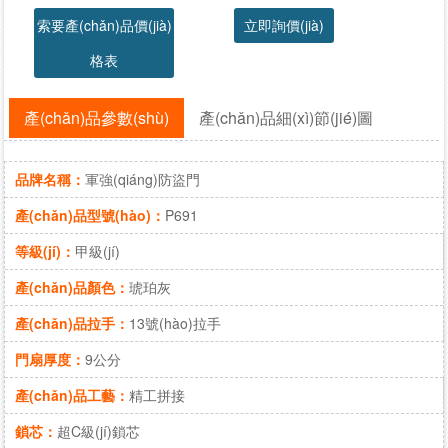
索要產(chǎn)品價(jià)
立即詢價(jià)
格表
產(chǎn)品參數(shù)
產(chǎn)品細(xì)節(jié)圖
品牌名稱：
軍強(qiáng)防盜門
產(chǎn)品型號(hào)：
P691
等級(jí)：
甲級(jí)
產(chǎn)品顏色：
琥珀灰
產(chǎn)品拉手：
13號(hào)拉手
門扇厚度：
9公分
產(chǎn)品工藝：
精工拼接
鎖芯：
超C級(jí)鎖芯