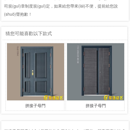
司規(guī)章制度規(guī)定，如果給您帶來(lái)不便，提前給您說
(shuō)聲抱歉！
猜您可能喜歡以下款式
拼接子母門
拼接子母門