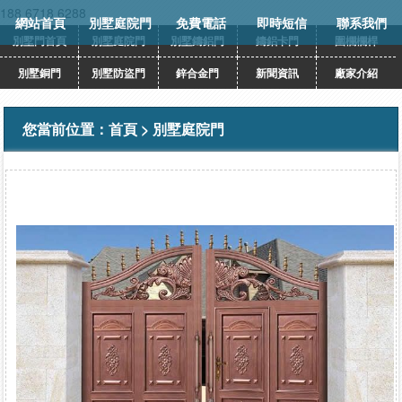
188 6718 6288
網站首頁
別墅庭院門
免費電話
即時短信
聯系我們
別墅門首頁
別墅庭院門
別墅鑄鋁門
鑄鋁卡門
圍欄欄桿
別墅銅門
別墅防盜門
鋅合金門
新聞資訊
廠家介紹
您當前位置：
首頁
>
別墅庭院門