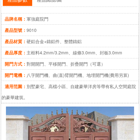
品牌名稱：
軍強庭院門
產品型號：
9010
產品材質：
硬鋁合金+鑄鋁件、整體鑄鋁
產品厚度：
主框料4.2mm/3.2mm、線條3.0mm、封板3.0mm
開門方式：
對開開門、平移開門、折疊開門（可選）
開門電機：
八字開門機、曲(直)臂開門機、地埋開門機(費用另算)
適用范圍：
別墅豪宅、高檔小區、自建豪華洋房等帶有私人空間庭院
的豪華建筑。