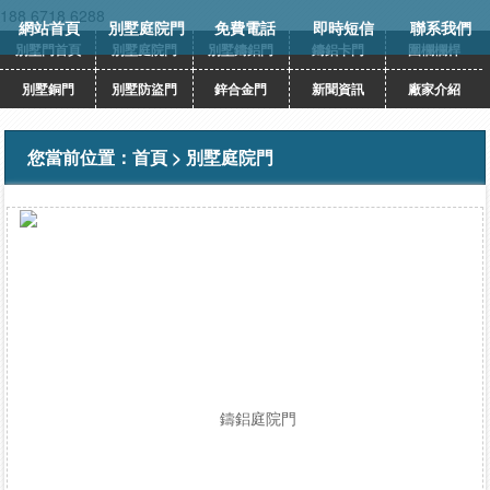
188 6718 6288
網站首頁
別墅庭院門
免費電話
即時短信
聯系我們
別墅門首頁
別墅庭院門
別墅鑄鋁門
鑄鋁卡門
圍欄欄桿
別墅銅門
別墅防盜門
鋅合金門
新聞資訊
廠家介紹
您當前位置：
首頁
>
別墅庭院門