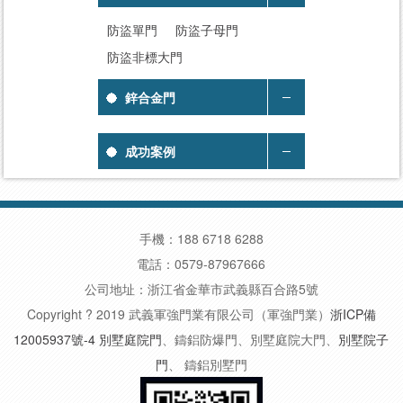
防盜單門
防盜子母門
防盜非標大門
鋅合金門
成功案例
手機：188 6718 6288
電話：0579-87967666
公司地址：浙江省金華市武義縣百合路5號
Copyright ? 2019 武義軍強門業有限公司（軍強門業）
浙ICP備
12005937號-4
別墅庭院門
、鑄鋁防爆門、別墅庭院大門、
別墅院子
門
、 鑄鋁別墅門