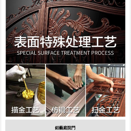
鋁藝庭院門