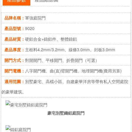
品牌名稱：
軍強庭院門
產品型號：
9020
產品材質：
硬鋁合金+鑄鋁件、整體鑄鋁
產品厚度：
主框料4.2mm/3.2mm、線條3.0mm、封板3.0mm
開門方式：
對開開門、平移開門、折疊開門（可選）
開門電機：
八字開門機、曲(直)臂開門機、地埋開門機(費用另算)
適用范圍：
別墅豪宅、高檔小區、自建豪華洋房等帶有私人空間庭院
的豪華建筑。
豪宅別墅鑄鋁庭院門