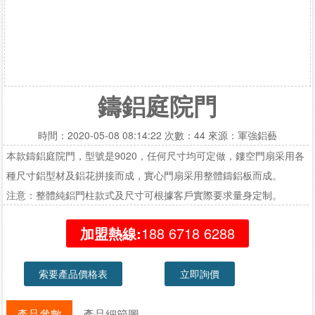
鑄鋁庭院門
時間：2020-05-08 08:14:22 次數：44 來源：軍強鋁藝
本款鑄鋁庭院門，型號是9020，任何尺寸均可定做，鏤空門扇采用各
種尺寸鋁型材及鋁花拼接而成，實心門扇采用整體鑄鋁板而成。
注意：整體純鋁門柱款式及尺寸可根據客戶實際要求量身定制。
加盟熱線:
188 6718 6288
索要產品價格表
立即詢價
產品參數
產品細節圖