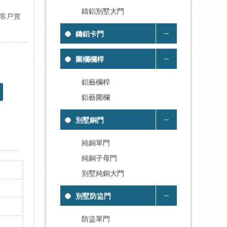
鑄鋁別墅大門
)客戶實
鑄鋁卡門
圍欄欄桿
鋁藝欄桿
鋁藝圍欄
別墅銅門
純銅單門
純銅子母門
別墅純銅大門
別墅防盜門
防盜單門