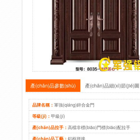
產(chǎn)品參數(shù)
產(chǎn)品細(xì)節(jié)圖
品牌名稱：
軍強(qiáng)鋅合金門
等級(jí)：
甲級(jí)
產(chǎn)品拉手：
高檔非標(biāo)門標(biāo)配拉手
產(chǎn)品工藝：
鋁框拼接