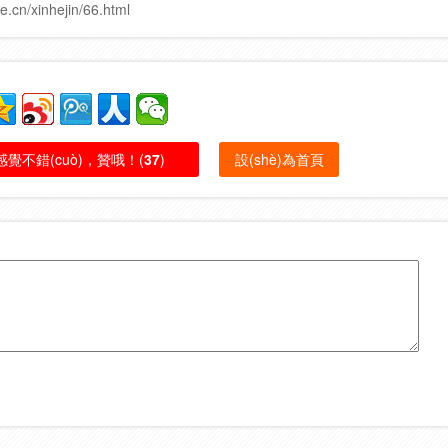
/xinhejin/66.html
感覺不錯(cuò)，贊哦！(
37
)
設(shè)為首頁