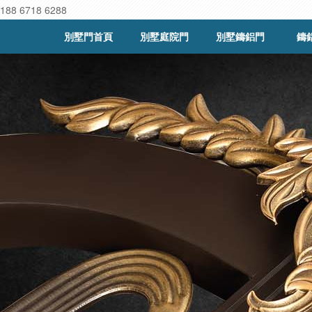
188 6718 6288
別墅門首頁
別墅庭院門
別墅鑄鋁門
鑄