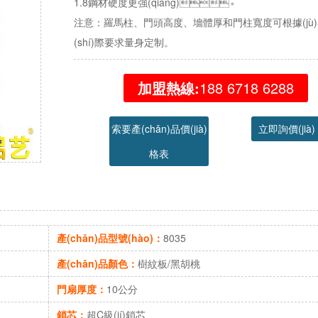
1.8鋼材硬度更強(qiáng)。
注意：羅馬柱、門頭高度、墻體厚和門柱寬度可根據(jù
(shí)際要求量身定制。
加盟熱線:
188 6718 6288
索要產(chǎn)品價(jià)
立即詢價(jià)
格表
產(chǎn)品型號(hào)：
8035
產(chǎn)品顏色：
樹紋板/黑胡桃
門扇厚度：
10公分
鎖芯：
超C級(jí)鎖芯