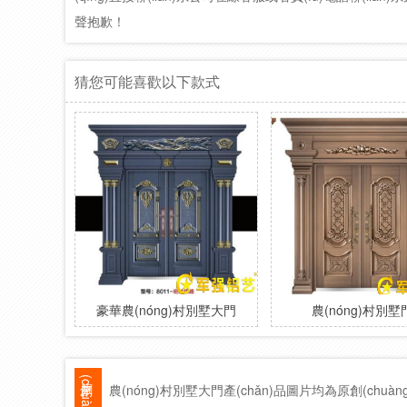
聲抱歉！
猜您可能喜歡以下款式
豪華農(nóng)村別墅大門
農(nóng)村別墅
原創(chuàng)聲明
農(nóng)村別墅大門產(chǎn)品圖片均為原創(chuàng)圖片