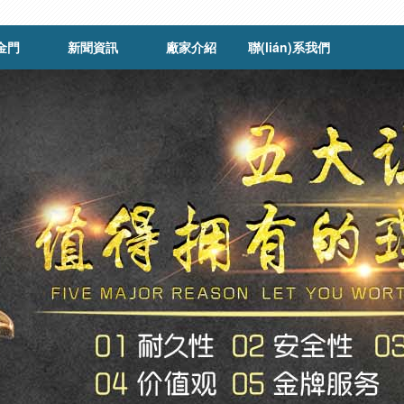
金門
新聞資訊
廠家介紹
聯(lián)系我們