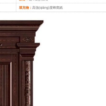
填充物：
高強(qiáng)度蜂窩紙