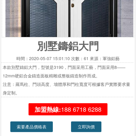
別墅鑄鋁大門
時間：2020-05-07 15:01:10 次數：61 來源：軍強鋁藝
本款別墅鑄鋁大門，型號是3190，門面采用工藝，門面采用8——
12mm硬鋁合金鑄造面板精雕或整板鑄造制作而成。
注意：羅馬柱、門頭高度、墻體厚和門柱寬度可根據客戶實際要求量
身定制。
加盟熱線:
188 6718 6288
索要產品價格表
立即詢價