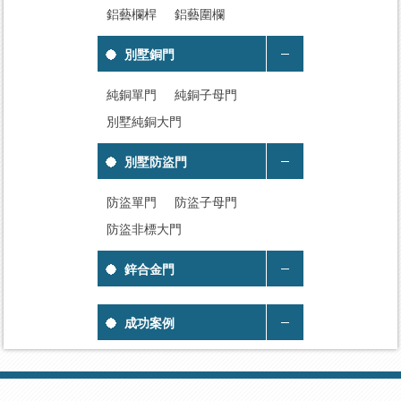
鋁藝欄桿
鋁藝圍欄
別墅銅門
純銅單門
純銅子母門
別墅純銅大門
別墅防盜門
防盜單門
防盜子母門
防盜非標大門
鋅合金門
成功案例