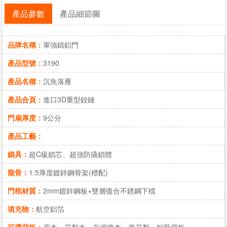
產品參數
產品細節圖
品牌名稱：
軍強鑄鋁門
產品型號：
3190
產品名稱：
沉魚落雁
產品合頁：
進口3D重型鉸鏈
門扇厚度：
9公分
產品工藝：
鎖具：
超C級鎖芯、超強防撬鎖體
龍骨：
1.5厚度鍍鋅鋼骨架(標配)
門框材質：
2mm鍍鋅鋼板+雙層復合不銹鋼下檔
填充物：
航空鋁箔