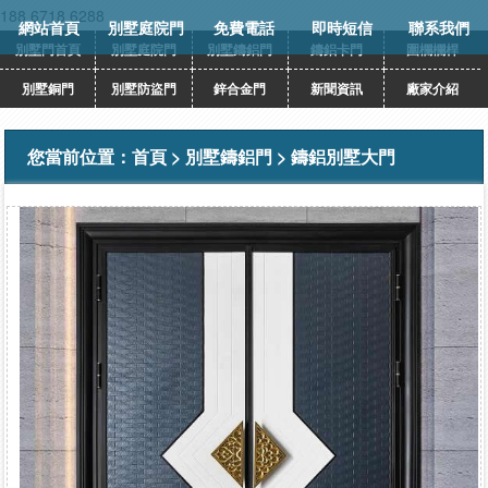
188 6718 6288
網站首頁
別墅庭院門
免費電話
即時短信
聯系我們
別墅門首頁
別墅庭院門
別墅鑄鋁門
鑄鋁卡門
圍欄欄桿
別墅銅門
別墅防盜門
鋅合金門
新聞資訊
廠家介紹
您當前位置：
首頁
>
別墅鑄鋁門
>
鑄鋁別墅大門